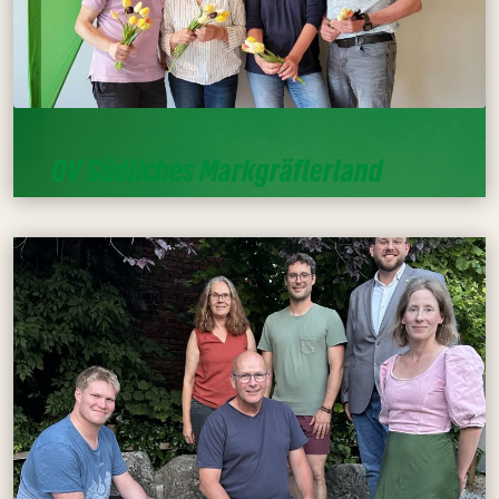
OV
Südliches Markgräflerland