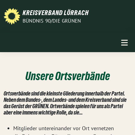
Weiter
zum
KREISVERBAND LÖRRACH
Inhalt
BÜNDNIS 90/DIE GRÜNEN
Unsere Ortsverbände
Ortsverbände sind die kleinste Gliederung innerhalb der Partei.
Neben dem Bundes-, dem Landes- und dem Kreisverband sind sie
das Gerüst der GRÜNEN. Ortverbände spielen für uns als Partei
aber eine immens wichtige Rolle, da sie…
Mitglieder untereinander vor Ort vernetzen