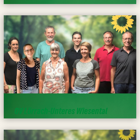
OV Lörrach-Unteres Wiesental