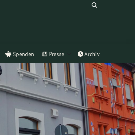
Suche
Spenden
Presse
Archiv
eige
Zeige
ntermenü
Untermenü