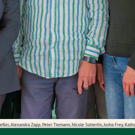
ießer, Alexandra Zapp, Peter Tiemann, Nicole Sütterlin, Josha Frey, Kath