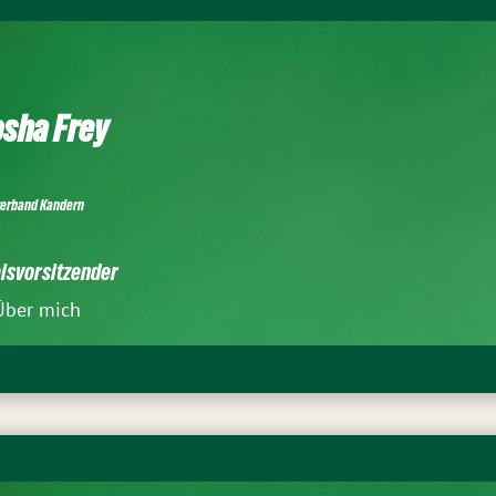
sha Frey
verband Kandern
isvorsitzender
Über mich