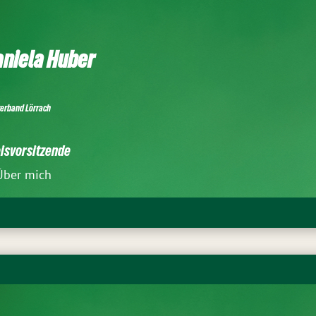
niela Huber
verband Lörrach
isvorsitzende
Über mich