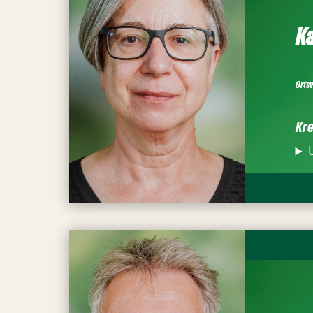
Ka
Orts
Kre