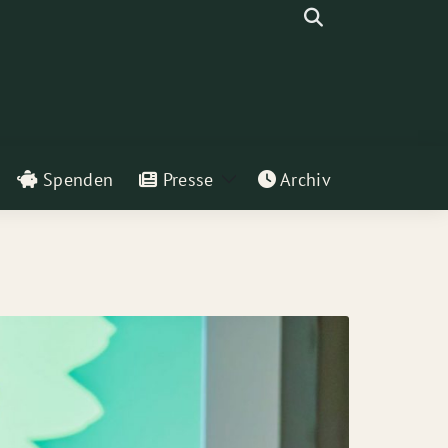
Suche
Spenden
Presse
Archiv
eige
Zeige
ntermenü
Untermenü