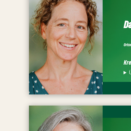
Da
Orts
Kre