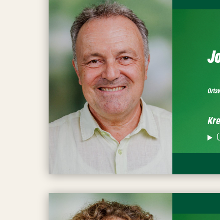
Jo
Orts
Kre