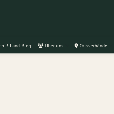
en-3-Land-Blog
Über uns
Ortsverbände
Zeige
Z
Untermenü
U