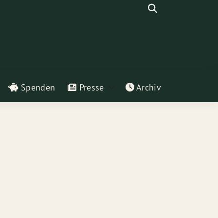
Suche
Spenden
Presse
Archiv
eige
Zeige
ntermenü
Untermenü