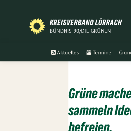
Weiter
zum
Inhalt
KREISVERBAND LÖRRACH
BÜNDNIS 90/DIE GRÜNEN
Aktuelles
Termine
Grün
Grüne machen
sammeln Idee
befreien.