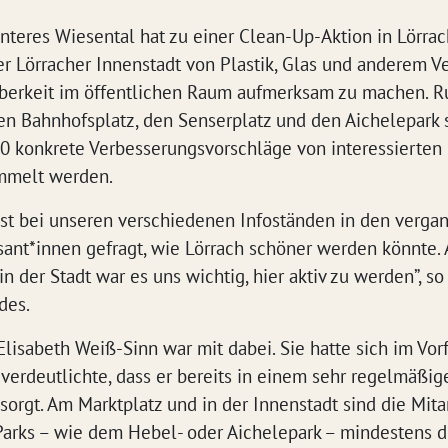
teres Wiesental hat zu einer Clean-Up-Aktion in Lörrach
er Lörracher Innenstadt von Plastik, Glas und anderem 
berkeit im öffentlichen Raum aufmerksam zu machen. R
n Bahnhofsplatz, den Senserplatz und den Aichelepark s
 konkrete Verbesserungsvorschläge von interessierten 
ammelt werden.
n ist bei unseren verschiedenen Infoständen in den ver
sant*innen gefragt, wie Lörrach schöner werden könnte.
 der Stadt war es uns wichtig, hier aktiv zu werden”, so
des.
Elisabeth Weiß-Sinn war mit dabei. Sie hatte sich im Vo
 verdeutlichte, dass er bereits in einem sehr regelmäß
 sorgt. Am Marktplatz und in der Innenstadt sind die Mit
 Parks – wie dem Hebel- oder Aichelepark – mindestens 