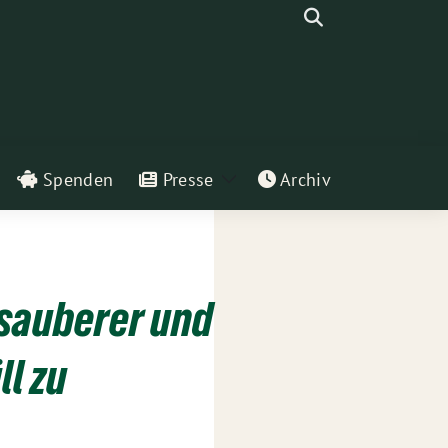
Suche
Spenden
Presse
Archiv
eige
Zeige
ntermenü
Untermenü
 sauberer und
l zu