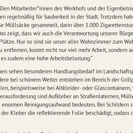
„Den Mitarbeiter*innen des Werkhofs und der Eigenbetrie
en regelmäßig für Sauberkeit in der Stadt. Trotzdem hab
ße Müllsäcke gesammelt, darin über 1.000 Zigarettens
as zeigt, dass wir auch die Verantwortung unserer Bürge
Plätze. Nur so sind sie unser aller Wohnzimmer zum Woh
u entfernen, kostet nicht nur viel mehr Arbeit, sondern a
es zudem eine hohe Arbeitsbelastung.“
nen sehen besonderen Handlungsbedarf im Landschaftsp
dere bei schönem Wetter entstehen im Bereich der Grill
en, beispielsweise bei Altkleider- oder Glascontainern, 
Herausforderung sind Aufkleber an Straßenlaternen, Mül
n enormen Reinigungsaufwand bedeuten. Bei Schildern s
a der Kleber die reflektierende Folie beschädigt, sodass 