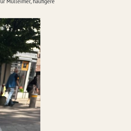
ür Mülleimer, häufigere