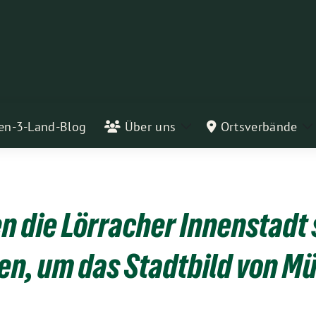
en-3-Land-Blog
Über uns
Ortsverbände
Zeige
Z
Untermenü
U
 die Lörracher Innenstadt
n, um das Stadtbild von Mül