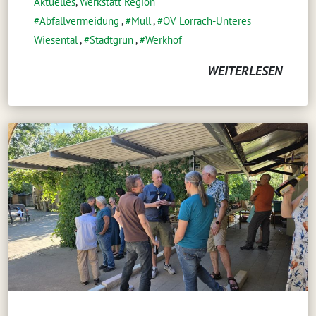
Aktuelles
,
Werkstatt Region
Abfallvermeidung
,
Müll
,
OV Lörrach-Unteres
Wiesental
,
Stadtgrün
,
Werkhof
WEITERLESEN