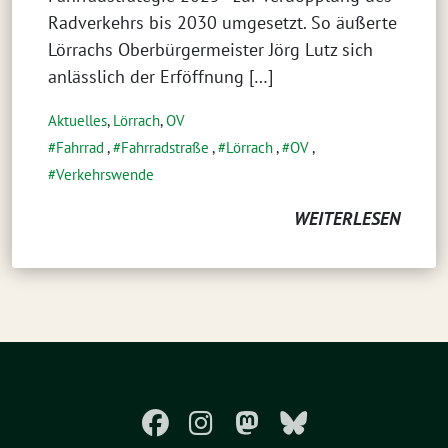
Radverkehrs bis 2030 umgesetzt. So äußerte
Lörrachs Oberbürgermeister Jörg Lutz sich
anlässlich der Erföffnung […]
Aktuelles
,
Lörrach
,
OV
Fahrrad
,
Fahrradstraße
,
Lörrach
,
OV
,
Verkehrswende
WEITERLESEN