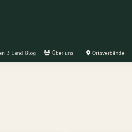
en-3-Land-Blog
Über uns
Ortsverbände
Zeige
Z
Untermenü
U