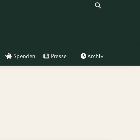
Suche
Spenden
Presse
Archiv
eige
Zeige
ntermenü
Untermenü