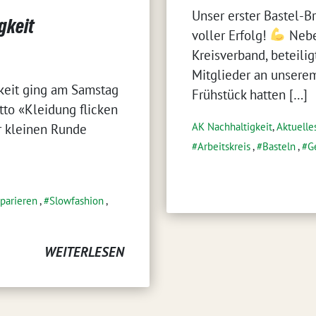
Unser erster Bastel-
gkeit
voller Erfolg!
Nebe
Kreisverband, beteilig
Mitglieder an unserem
gkeit ging am Samstag
Frühstück hatten […]
tto «Kleidung flicken
AK Nachhaltigkeit
,
Aktuelle
r kleinen Runde
Arbeitskreis
,
Basteln
,
G
eparieren
,
Slowfashion
,
WEITERLESEN